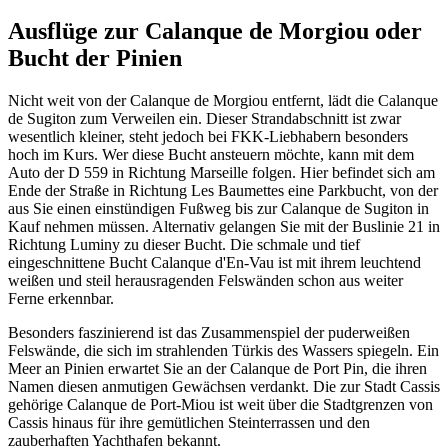
Ausflüge zur Calanque de Morgiou oder
Bucht der Pinien
Nicht weit von der Calanque de Morgiou entfernt, lädt die Calanque
de Sugiton zum Verweilen ein. Dieser Strandabschnitt ist zwar
wesentlich kleiner, steht jedoch bei FKK-Liebhabern besonders
hoch im Kurs. Wer diese Bucht ansteuern möchte, kann mit dem
Auto der D 559 in Richtung Marseille folgen. Hier befindet sich am
Ende der Straße in Richtung Les Baumettes eine Parkbucht, von der
aus Sie einen einstündigen Fußweg bis zur Calanque de Sugiton in
Kauf nehmen müssen. Alternativ gelangen Sie mit der Buslinie 21 in
Richtung Luminy zu dieser Bucht. Die schmale und tief
eingeschnittene Bucht Calanque d'En-Vau ist mit ihrem leuchtend
weißen und steil herausragenden Felswänden schon aus weiter
Ferne erkennbar.
Besonders faszinierend ist das Zusammenspiel der puderweißen
Felswände, die sich im strahlenden Türkis des Wassers spiegeln. Ein
Meer an Pinien erwartet Sie an der Calanque de Port Pin, die ihren
Namen diesen anmutigen Gewächsen verdankt. Die zur Stadt Cassis
gehörige Calanque de Port-Miou ist weit über die Stadtgrenzen von
Cassis hinaus für ihre gemütlichen Steinterrassen und den
zauberhaften Yachthafen bekannt.