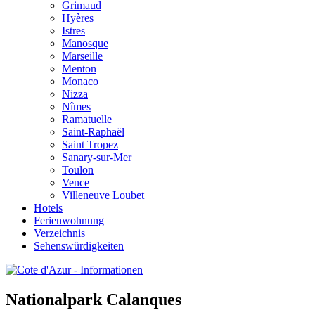
Grimaud
Hyères
Istres
Manosque
Marseille
Menton
Monaco
Nizza
Nîmes
Ramatuelle
Saint-Raphaël
Saint Tropez
Sanary-sur-Mer
Toulon
Vence
Villeneuve Loubet
Hotels
Ferienwohnung
Verzeichnis
Sehenswürdigkeiten
Nationalpark Calanques