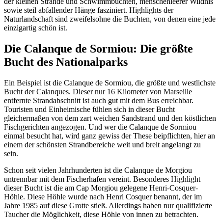
der kleinen Strände und Schwimmbuchten, menschenleerer Wildnis
sowie steil abfallender Hänge fasziniert. Highlights der
Naturlandschaft sind zweifelsohne die Buchten, von denen eine jede
einzigartig schön ist.
Die Calanque de Sormiou: Die größte
Bucht des Nationalparks
Ein Beispiel ist die Calanque de Sormiou, die größte und westlichste
Bucht der Calanques. Dieser nur 16 Kilometer von Marseille
entfernte Strandabschnitt ist auch gut mit dem Bus erreichbar.
Touristen und Einheimische fühlen sich in dieser Bucht
gleichermaßen von dem zart weichen Sandstrand und den köstlichen
Fischgerichten angezogen. Und wer die Calanque de Sormiou
einmal besucht hat, wird ganz gewiss der These beipflichten, hier an
einem der schönsten Strandbereiche weit und breit angelangt zu
sein.
Schon seit vielen Jahrhunderten ist die Calanque de Morgiou
untrennbar mit dem Fischerhafen vereint. Besonderes Highlight
dieser Bucht ist die am Cap Morgiou gelegene Henri-Cosquer-
Höhle. Diese Höhle wurde nach Henri Cosquer benannt, der im
Jahre 1985 auf diese Grotte stieß. Allerdings haben nur qualifizierte
Taucher die Möglichkeit, diese Höhle von innen zu betrachten.