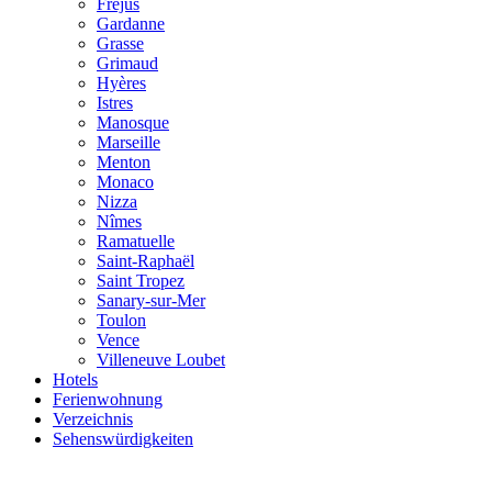
Fréjus
Gardanne
Grasse
Grimaud
Hyères
Istres
Manosque
Marseille
Menton
Monaco
Nizza
Nîmes
Ramatuelle
Saint-Raphaël
Saint Tropez
Sanary-sur-Mer
Toulon
Vence
Villeneuve Loubet
Hotels
Ferienwohnung
Verzeichnis
Sehenswürdigkeiten