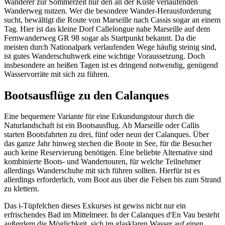
Wanderer zur Sommerzeit nur den an der Küste verlaufenden
Wanderweg nutzen. Wer die besondere Wander-Herausforderung
sucht, bewältigt die Route von Marseille nach Cassis sogar an einem
Tag. Hier ist das kleine Dorf Callelongue nahe Marseille auf dem
Fernwanderweg GR 98 sogar als Startpunkt bekannt. Da die
meisten durch Nationalpark verlaufenden Wege häufig steinig sind,
ist gutes Wanderschuhwerk eine wichtige Voraussetzung. Doch
insbesondere an heißen Tagen ist es dringend notwendig, genügend
Wasservorräte mit sich zu führen.
Bootsausflüge zu den Calanques
Eine bequemere Variante für eine Erkundungstour durch die
Naturlandschaft ist ein Bootsausflug. Ab Marseille oder Callis
starten Bootsfahrten zu drei, fünf oder neun der Calanques. Über
das ganze Jahr hinweg stechen die Boote in See, für die Besucher
auch keine Reservierung benötigen. Eine beliebte Alternative sind
kombinierte Boots- und Wandertouren, für welche Teilnehmer
allerdings Wanderschuhe mit sich führen sollten. Hierfür ist es
allerdings erforderlich, vom Boot aus über die Felsen bis zum Strand
zu klettern.
Das i-Tüpfelchen dieses Exkurses ist gewiss nicht nur ein
erfrischendes Bad im Mittelmeer. In der Calanques d'En Vau besteht
außerdem die Möglichkeit, sich im glasklaren Wasser auf einen