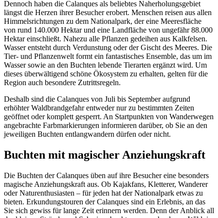
Dennoch haben die Calanques als beliebtes Naherholungsgebiet
längst die Herzen ihrer Besucher erobert. Menschen reisen aus allen
Himmelsrichtungen zu dem Nationalpark, der eine Meeresfläche
von rund 140.000 Hektar und eine Landfläche von ungefähr 88.000
Hektar einschließt. Nahezu alle Pflanzen gedeihen aus Kalkfelsen.
Wasser entsteht durch Verdunstung oder der Gischt des Meeres. Die
Tier- und Pflanzenwelt formt ein fantastisches Ensemble, das um im
Wasser sowie an den Buchten lebende Tierarten ergänzt wird. Um
dieses überwältigend schöne Ökosystem zu erhalten, gelten für die
Region auch besondere Zutrittsregeln.
Deshalb sind die Calanques von Juli bis September aufgrund
erhöhter Waldbrandgefahr entweder nur zu bestimmten Zeiten
geöffnet oder komplett gesperrt. An Startpunkten von Wanderwegen
angebrachte Farbmarkierungen informieren darüber, ob Sie an den
jeweiligen Buchten entlangwandern dürfen oder nicht.
Buchten mit magischer Anziehungskraft
Die Buchten der Calanques üben auf ihre Besucher eine besonders
magische Anziehungskraft aus. Ob Kajakfans, Kletterer, Wanderer
oder Naturenthusiasten – für jeden hat der Nationalpark etwas zu
bieten. Erkundungstouren der Calanques sind ein Erlebnis, an das
Sie sich gewiss für lange Zeit erinnern werden. Denn der Anblick all