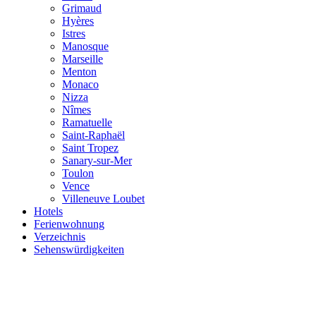
Grimaud
Hyères
Istres
Manosque
Marseille
Menton
Monaco
Nizza
Nîmes
Ramatuelle
Saint-Raphaël
Saint Tropez
Sanary-sur-Mer
Toulon
Vence
Villeneuve Loubet
Hotels
Ferienwohnung
Verzeichnis
Sehenswürdigkeiten