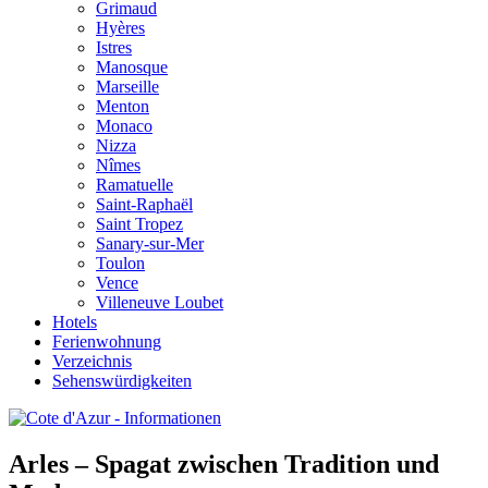
Grimaud
Hyères
Istres
Manosque
Marseille
Menton
Monaco
Nizza
Nîmes
Ramatuelle
Saint-Raphaël
Saint Tropez
Sanary-sur-Mer
Toulon
Vence
Villeneuve Loubet
Hotels
Ferienwohnung
Verzeichnis
Sehenswürdigkeiten
Arles – Spagat zwischen Tradition und