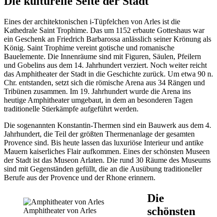
Die kulturelle Seite der Stadt
Eines der architektonischen i-Tüpfelchen von Arles ist die
Kathedrale Saint Trophime. Das um 1152 erbaute Gotteshaus war
ein Geschenk an Friedrich Barbarossa anlässlich seiner Krönung als
König. Saint Trophime vereint gotische und romanische
Bauelemente. Die Innenräume sind mit Figuren, Säulen, Pfeilern
und Gobelins aus dem 14. Jahrhundert verziert. Noch weiter reicht
das Amphitheater der Stadt in die Geschichte zurück. Um etwa 90 n.
Chr. entstanden, setzt sich die römische Arena aus 34 Rängen und
Tribünen zusammen. Im 19. Jahrhundert wurde die Arena ins
heutige Amphitheater umgebaut, in dem an besonderen Tagen
traditionelle Stierkämpfe aufgeführt werden.
Die sogenannten Konstantin-Thermen sind ein Bauwerk aus dem 4.
Jahrhundert, die Teil der größten Thermenanlage der gesamten
Provence sind. Bis heute lassen das luxuriöse Interieur und antike
Mauern kaiserliches Flair aufkommen. Eines der schönsten Museen
der Stadt ist das Museon Arlaten. Die rund 30 Räume des Museums
sind mit Gegenständen gefüllt, die an die Ausübung traditioneller
Berufe aus der Provence und der Rhone erinnern.
Die
schönsten
Amphitheater von Arles