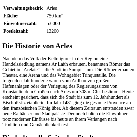
Verwaltungsbezirk
Arles
Fläche:
759 km²
Einwohnerzahl:
53.000
Postleitzahl:
13200
Die Historie von Arles
Nachdem das Volk der Keltoligurer in der Region eine
Handelssiedlung namens Ar Laith erbauten, benannten Römer das
Gebiet in "Arelate" – die Stadt im Sumpf – um. Die Römer erbauten
Theater, eine Arena und das Wohngebiet Trinquetaille. Die
folgenden Jahrhunderte waren vom Aufbau von großen
Hafenanlagen oder der Verlegung des Regierungssitzes von
Konstantin dem Großen nach Arles um 308 n. Chr. bestimmt. Heute
erscheint gesichert, dass sich die Stadt bis zum 12. Jahrhundert als
Bischofssitz etablierte. Im Jahr 1481 ging die gesamte Provence an
den französischen König über. Ab diesem Zeitraum entstanden zwar
neue Rathäuser und Stadtpaläste. Dennoch halten die Einwohner
trotz moderner Einflüsse bis heute an ihrem Verlangen nach
Tradition und Gemächlichkeit fest.