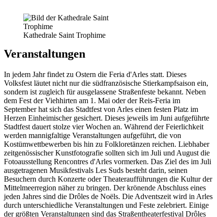
Kathedrale Saint Trophime
Veranstaltungen
In jedem Jahr findet zu Ostern die Feria d'Arles statt. Dieses
Volksfest läutet nicht nur die südfranzösische Stierkampfsaison ein,
sondern ist zugleich für ausgelassene Straßenfeste bekannt. Neben
dem Fest der Viehhirten am 1. Mai oder der Reis-Feria im
September hat sich das Stadtfest von Arles einen festen Platz im
Herzen Einheimischer gesichert. Dieses jeweils im Juni aufgeführte
Stadtfest dauert stolze vier Wochen an. Während der Feierlichkeit
werden mannigfaltige Veranstaltungen aufgeführt, die von
Kostümwettbewerben bis hin zu Folkloretänzen reichen. Liebhaber
zeitgenössischer Kunstfotografie sollten sich im Juli und August die
Fotoausstellung Rencontres d'Arles vormerken. Das Ziel des im Juli
ausgetragenen Musikfestivals Les Suds besteht darin, seinen
Besuchern durch Konzerte oder Theateraufführungen die Kultur der
Mittelmeerregion näher zu bringen. Der krönende Abschluss eines
jeden Jahres sind die Drôles de Noëls. Die Adventszeit wird in Arles
durch unterschiedliche Veranstaltungen und Feste zelebriert. Einige
der größten Veranstaltungen sind das Straßentheaterfestival Drôles