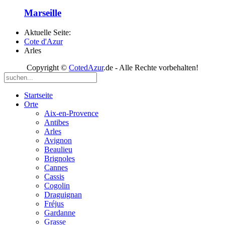
Marseille
Aktuelle Seite:
Cote d'Azur
Arles
Copyright ©
CotedAzur
.de - Alle Rechte vorbehalten!
Startseite
Orte
Aix-en-Provence
Antibes
Arles
Avignon
Beaulieu
Brignoles
Cannes
Cassis
Cogolin
Draguignan
Fréjus
Gardanne
Grasse