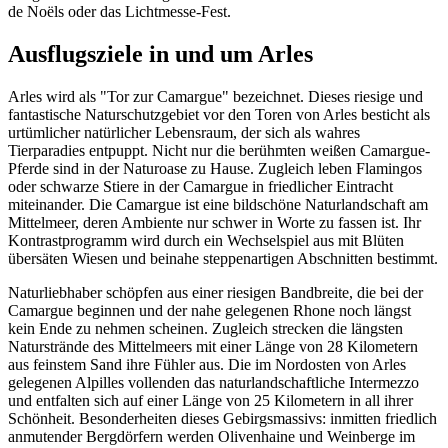
de Noëls oder das Lichtmesse-Fest.
Ausflugsziele in und um Arles
Arles wird als "Tor zur Camargue" bezeichnet. Dieses riesige und
fantastische Naturschutzgebiet vor den Toren von Arles besticht als
urtümlicher natürlicher Lebensraum, der sich als wahres
Tierparadies entpuppt. Nicht nur die berühmten weißen Camargue-
Pferde sind in der Naturoase zu Hause. Zugleich leben Flamingos
oder schwarze Stiere in der Camargue in friedlicher Eintracht
miteinander. Die Camargue ist eine bildschöne Naturlandschaft am
Mittelmeer, deren Ambiente nur schwer in Worte zu fassen ist. Ihr
Kontrastprogramm wird durch ein Wechselspiel aus mit Blüten
übersäten Wiesen und beinahe steppenartigen Abschnitten bestimmt.
Naturliebhaber schöpfen aus einer riesigen Bandbreite, die bei der
Camargue beginnen und der nahe gelegenen Rhone noch längst
kein Ende zu nehmen scheinen. Zugleich strecken die längsten
Naturstrände des Mittelmeers mit einer Länge von 28 Kilometern
aus feinstem Sand ihre Fühler aus. Die im Nordosten von Arles
gelegenen Alpilles vollenden das naturlandschaftliche Intermezzo
und entfalten sich auf einer Länge von 25 Kilometern in all ihrer
Schönheit. Besonderheiten dieses Gebirgsmassivs: inmitten friedlich
anmutender Bergdörfern werden Olivenhaine und Weinberge im