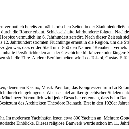
en vermutlich bereits zu prähistorischen Zeiten in der Stadt niederließ
durch die Römer erbaut. Schicksalshafte Jahrhunderte folgten. Nachde
-Hospice vermutlich im 6. Jahrhundert zerstört. Nach dieser Zeit sah 
. Jahrhundert strömten Flüchtlinge erneut in die Region, um die Stad
ogen war, dass er der Stadt um 1860 den Namen "Beualieu" verlieh. Da
amhafte Persönlichkeiten aus der Geschichte für kürzere oder längere Z
en sich die Ehre. Andere Berühmtheiten wie Leo Tolstoi, Gustav Eiffel
en, denen ein Kasino, Musik-Pavillon, das Kongresszentrum La Rotond
ch durch ein gelungenes Wechselspiel antiker griechischer Stilelemente
 Mittelmeer. Vermutlich wird jeder Besucher erkennen, dass beim Bau d
Besitztum des Architekten Théodore Reinach. Erst in den 1920er Jahren
hr. Im modernen Yachthafen legen etwa 800 Yachten an. Mehrere Gotte
torische Einblicke. Dieses religiöse Bauwerk wurde schon im 11. Jahrhu