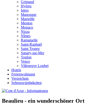
Grimaud
Hyères
Istres
Manosque
Marseille
Menton
Monaco
Nizza
Nîmes
Ramatuelle
Saint-Raphaël
Saint Tropez
Sanary-sur-Mer
Toulon
Vence
Villeneuve Loubet
Hotels
Ferienwohnung
Verzeichnis
Sehenswürdigkeiten
Beaulieu - ein wunderschöner Ort