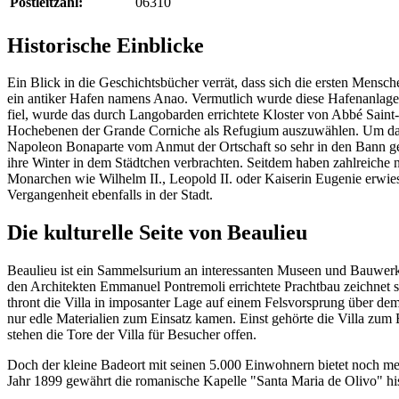
Postleitzahl:
06310
Historische Einblicke
Ein Blick in die Geschichtsbücher verrät, dass sich die ersten Mensch
ein antiker Hafen namens Anao. Vermutlich wurde diese Hafenanlage 
fiel, wurde das durch Langobarden errichtete Kloster von Abbé Saint
Hochebenen der Grande Corniche als Refugium auszuwählen. Um das 12
Napoleon Bonaparte vom Anmut der Ortschaft so sehr in den Bann gez
ihre Winter in dem Städtchen verbrachten. Seitdem haben zahlreiche n
Monarchen wie Wilhelm II., Leopold II. oder Kaiserin Eugenie erwies
Vergangenheit ebenfalls in der Stadt.
Die kulturelle Seite von Beaulieu
Beaulieu ist ein Sammelsurium an interessanten Museen und Bauwerk
den Architekten Emmanuel Pontremoli errichtete Prachtbau zeichnet si
thront die Villa in imposanter Lage auf einem Felsvorsprung über dem
nur edle Materialien zum Einsatz kamen. Einst gehörte die Villa zum 
stehen die Tore der Villa für Besucher offen.
Doch der kleine Badeort mit seinen 5.000 Einwohnern bietet noch me
Jahr 1899 gewährt die romanische Kapelle "Santa Maria de Olivo" his