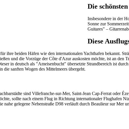
Die schönsten
Insbesondere in der Ho
Sonne zur Sommerzeit i
Guitares" – Gitarrenab
Diese Ausflugs
u für ihre beiden Häfen wie den internationalen Yachthafen bekannt. S
ießen und die Vorzüge der Côte d'Azur auskosten möchte, ist an den Tr
 Dieser in deutsch als "Ameisenbucht" übersetzte Strandbereich ist du
in die sanften Wogen des Mittelmeers übergeht.
chbarstädte sind Villefranche-sur-Mer, Saint-Jean Cap-Ferrat oder Éze
chte, sollte nach einem Flug in Richtung internationaler Flughafen Niz
ie nahe gelegene Nebenstraße D98 verläuft durch Beaulieur sur Mer u