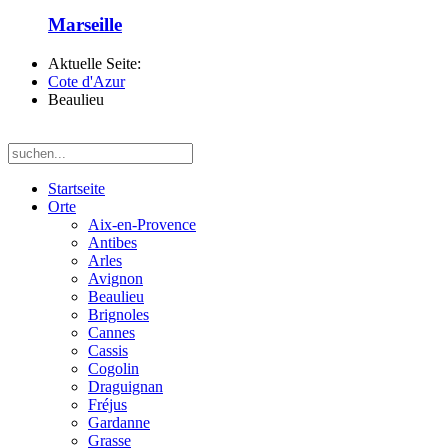
Marseille
Aktuelle Seite:
Cote d'Azur
Beaulieu
Startseite
Orte
Aix-en-Provence
Antibes
Arles
Avignon
Beaulieu
Brignoles
Cannes
Cassis
Cogolin
Draguignan
Fréjus
Gardanne
Grasse