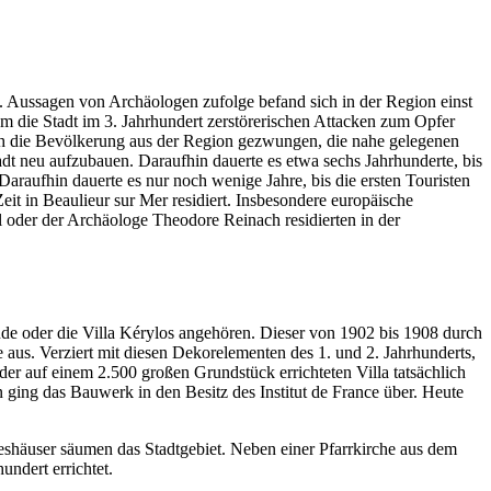
en. Aussagen von Archäologen zufolge befand sich in der Region einst
m die Stadt im 3. Jahrhundert zerstörerischen Attacken zum Opfer
sich die Bevölkerung aus der Region gezwungen, die nahe gelegenen
t neu aufzubauen. Daraufhin dauerte es etwa sechs Jahrhunderte, bis
raufhin dauerte es nur noch wenige Jahre, bis die ersten Touristen
eit in Beaulieur sur Mer residiert. Insbesondere europäische
 oder der Archäologe Theodore Reinach residierten in der
e oder die Villa Kérylos angehören. Dieser von 1902 bis 1908 durch
 aus. Verziert mit diesen Dekorelementen des 1. und 2. Jahrhunderts,
er auf einem 2.500 großen Grundstück errichteten Villa tatsächlich
 ging das Bauwerk in den Besitz des Institut de France über. Heute
shäuser säumen das Stadtgebiet. Neben einer Pfarrkirche aus dem
ndert errichtet.