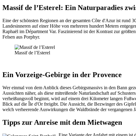
Massif de l’Esterel: Ein Naturparadies zw
Eine der schönsten Regionen an der gesamten Côte d'Azur ist rund 3
Landesinneren auf einer Höhe von mehreren hundert Metern entgegen. 
Raphaël im Départment Var. Faszinierend ist der Kontrast zur größte
Felsen aus Porphyr.
Massif de l’Esterel
Ein Vorzeige-Gebirge in der Provence
Wer einmal von dem Anblick dieses Gebirgsmassivs in den Bann gezogen
Aussichten näher, als diese mitreißende Naturlandschaft auf Schust
verheißungsvoll beginnt, wird auf einem drei Kilometer langen Fußweg
Blick auf die Île d'Or freigibt. Die Aussicht, die Bezwinger des Gipf
welch verheerende Auswirkungen die Waldbrände der vergangenen Jah
Tipps zur Anreise mit dem Mietwagen
Eine Variante der Anfahrt mit einem ist 