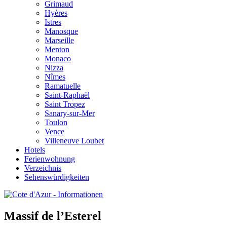
Grimaud
Hyères
Istres
Manosque
Marseille
Menton
Monaco
Nizza
Nîmes
Ramatuelle
Saint-Raphaël
Saint Tropez
Sanary-sur-Mer
Toulon
Vence
Villeneuve Loubet
Hotels
Ferienwohnung
Verzeichnis
Sehenswürdigkeiten
Massif de l’Esterel