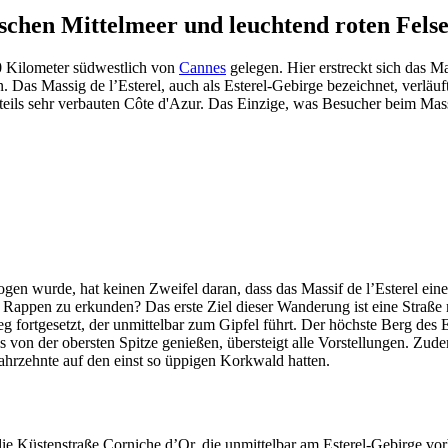
ischen Mittelmeer und leuchtend roten Fels
0 Kilometer südwestlich von
Cannes
gelegen. Hier erstreckt sich das M
Das Massig de l’Esterel, auch als Esterel-Gebirge bezeichnet, verläuf
nteils sehr verbauten Côte d'Azur. Das Einzige, was Besucher beim Mas
 wurde, hat keinen Zweifel daran, dass das Massif de l’Esterel eines 
ers Rappen zu erkunden? Das erste Ziel dieser Wanderung ist eine Str
 fortgesetzt, der unmittelbar zum Gipfel führt. Der höchste Berg des E
els von der obersten Spitze genießen, übersteigt alle Vorstellungen. Z
rzehnte auf den einst so üppigen Korkwald hatten.
die Küstenstraße Corniche d’Or, die unmittelbar am Esterel-Gebirge vor