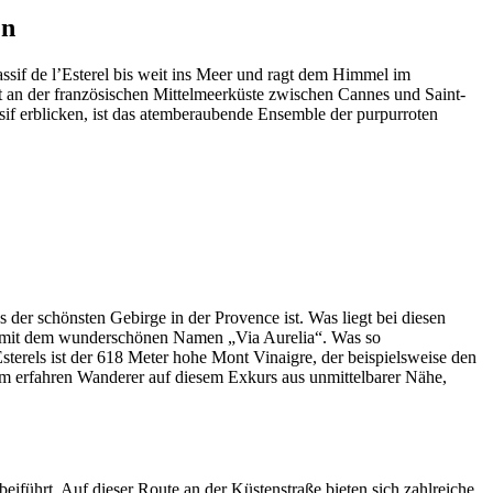
en
assif de l’Esterel bis weit ins Meer und ragt dem Himmel im
t an der französischen Mittelmeerküste zwischen Cannes und Saint-
sif erblicken, ist das atemberaubende Ensemble der purpurroten
der schönsten Gebirge in der Provence ist. Was liegt bei diesen
aße mit dem wunderschönen Namen „Via Aurelia“. Was so
sterels ist der 618 Meter hohe Mont Vinaigre, der beispielsweise den
udem erfahren Wanderer auf diesem Exkurs aus unmittelbarer Nähe,
beiführt. Auf dieser Route an der Küstenstraße bieten sich zahlreiche