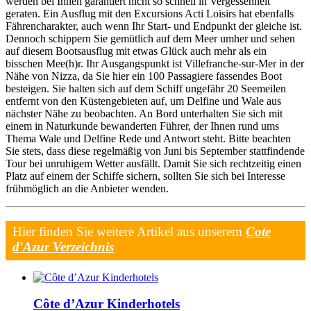
werden bei Ihnen garantiert nicht so schnell in Vergessenheit
geraten. Ein Ausflug mit den Excursions Acti Loisirs hat ebenfalls
Fährencharakter, auch wenn Ihr Start- und Endpunkt der gleiche ist.
Dennoch schippern Sie gemütlich auf dem Meer umher und sehen
auf diesem Bootsausflug mit etwas Glück auch mehr als ein
bisschen Mee(h)r. Ihr Ausgangspunkt ist Villefranche-sur-Mer in der
Nähe von Nizza, da Sie hier ein 100 Passagiere fassendes Boot
besteigen. Sie halten sich auf dem Schiff ungefähr 20 Seemeilen
entfernt von den Küstengebieten auf, um Delfine und Wale aus
nächster Nähe zu beobachten. An Bord unterhalten Sie sich mit
einem in Naturkunde bewanderten Führer, der Ihnen rund ums
Thema Wale und Delfine Rede und Antwort steht. Bitte beachten
Sie stets, dass diese regelmäßig von Juni bis September stattfindende
Tour bei unruhigem Wetter ausfällt. Damit Sie sich rechtzeitig einen
Platz auf einem der Schiffe sichern, sollten Sie sich bei Interesse
frühmöglich an die Anbieter wenden.
Hier finden Sie weitere Artikel aus unserem
Cote
d'Azur Verzeichnis
Côte d’Azur Kinderhotels