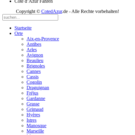
Côte d’Azur Fähren
Copyright ©
CotedAzur
.de - Alle Rechte vorbehalten!
Startseite
Orte
Aix-en-Provence
Antibes
Arles
Avignon
Beaulieu
Brignoles
Cannes
Cassis
Cogolin
Draguignan
Fréjus
Gardanne
Grasse
Grimaud
Hyères
Istres
Manosque
Marseille