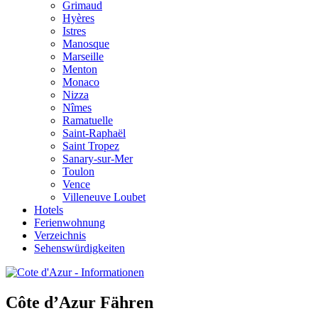
Grimaud
Hyères
Istres
Manosque
Marseille
Menton
Monaco
Nizza
Nîmes
Ramatuelle
Saint-Raphaël
Saint Tropez
Sanary-sur-Mer
Toulon
Vence
Villeneuve Loubet
Hotels
Ferienwohnung
Verzeichnis
Sehenswürdigkeiten
Côte d’Azur Fähren